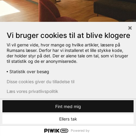
Vi bruger cookies til at blive klogere
Vi vil gerne vide, hvor mange og hvilke artikler, læsere på
Rumsans læser. Derfor har vi installeret et lille stykke kode,
der holder styr på det. Der er alene tale om tal, som vi bruger
til statistik og de er anonymiserede.
westloft-kiropraktor
Statistik over besøg
Disse cookies giver du tilladelse til
← Tilbage
Læs vores privatlivspolitik
Fint med mig
Ellers tak
Powered by