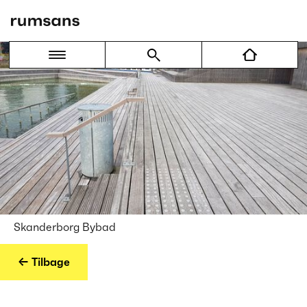
Skanderborg Bybad
← Tilbage