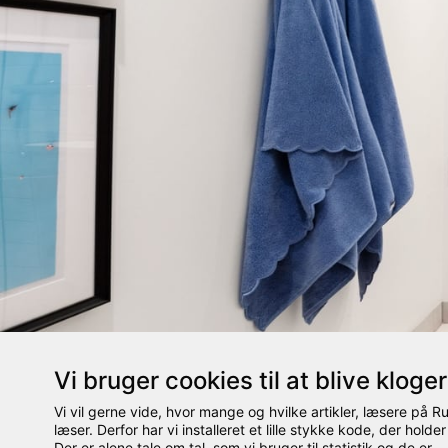
Vi bruger cookies til at blive kloge
Vi vil gerne vide, hvor mange og hvilke artikler, læsere på 
læser. Derfor har vi installeret et lille stykke kode, der holder
Der er alene tale om tal, som vi bruger til statistik og de er