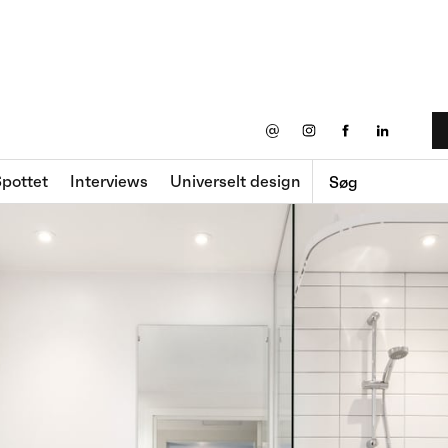
@
pottet
Interviews
Universelt design