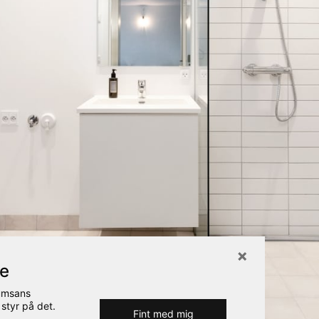
re
Rumsans
 styr på det.
Fint med mig