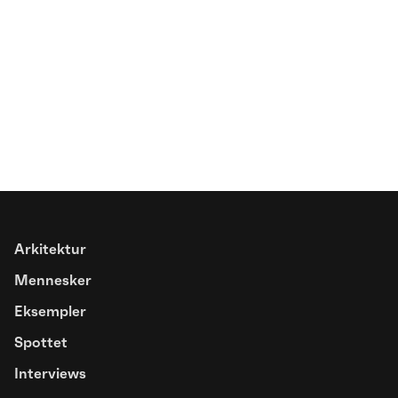
Spottet
Arkitektur
Farver åbner basketbanen for nye
Mennesker
fællesskaber
Eksempler
Spottet
Interviews