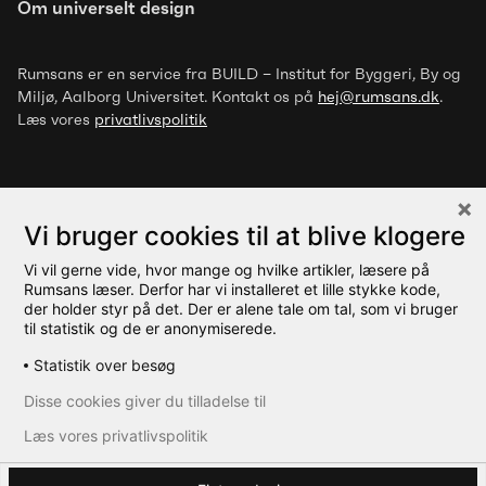
Om universelt design
Rumsans er en service fra BUILD – Institut for Byggeri, By og
Miljø
, Aalborg Universitet. Kontakt os på
hej@rumsans.dk
.
Læs vores
privatlivspolitik
Artikel
Vi bruger cookies til at blive klogere
Trivselsfremmende designgreb for
mennesker med overfølsomhed
Vi vil gerne vide, hvor mange og hvilke artikler, læsere på
© 2026 Rumsans
Rumsans læser. Derfor har vi installeret et lille stykke kode,
over for luftbårne stoffer
der holder styr på det. Der er alene tale om tal, som vi bruger
til statistik og de er anonymiserede.
Statistik over besøg
Disse cookies giver du tilladelse til
Læs vores privatlivspolitik