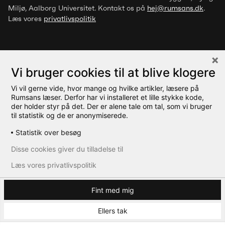
Artikel
Miljø
, Aalborg Universitet. Kontakt os på
hej@rumsans.dk
.
Trivselsfremmende designgreb for
Læs vores
privatlivspolitik
mennesker med overfølsomhed
over for luftbårne stoffer
Vi bruger cookies til at blive klogere
Vi vil gerne vide, hvor mange og hvilke artikler, læsere på
© 2026 Rumsans
Rumsans læser. Derfor har vi installeret et lille stykke kode,
der holder styr på det. Der er alene tale om tal, som vi bruger
til statistik og de er anonymiserede.
Statistik over besøg
Disse cookies giver du tilladelse til
Læs vores privatlivspolitik
Fint med mig
Ellers tak