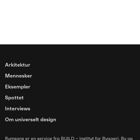
Spottet
Farver åbner basketbanen for nye
fællesskaber
Arkitektur
Mennesker
Eksempler
Spottet
Interviews
Om universelt design
Rumsans er en service fra BUILD – Institut for Byggeri, By og