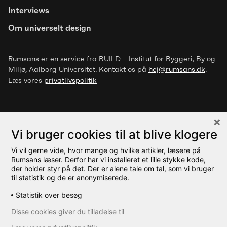
Trivselsfremmende designgreb for
Interviews
mennesker med overfølsomhed
Om universelt design
over for luftbårne stoffer
Rumsans er en service fra BUILD – Institut for Byggeri, By og
Miljø
, Aalborg Universitet. Kontakt os på
hej@rumsans.dk
.
Læs vores
privatlivspolitik
Vi bruger cookies til at blive klogere
Vi vil gerne vide, hvor mange og hvilke artikler, læsere på
© 2026 Rumsans
Rumsans læser. Derfor har vi installeret et lille stykke kode,
der holder styr på det. Der er alene tale om tal, som vi bruger
til statistik og de er anonymiserede.
Statistik over besøg
Disse cookies giver du tilladelse til