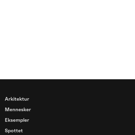
Spottet
Farver åbner basketbanen for nye
fællesskaber
Arkitektur
Mennesker
Eksempler
Spottet
Artikel